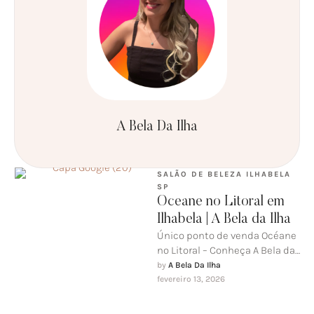
A Bela Da Ilha
SALÃO DE BELEZA ILHABELA 
SP
Oceane no Litoral em
Ilhabela | A Bela da Ilha
Único ponto de venda Océane
no Litoral – Conheça A Bela da
Ilha em Ilhabela Se você
by 
A Bela Da Ilha
procura …
fevereiro 13, 2026