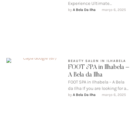
Experience Ultimate
Relaxation at A Bela da Ilha
by 
A Bela Da Ilha
março 6, 2025
Imagine a day dedicated
entirely to …
BEAUTY SALON IN ILHABELA
FOOT SPA in Ilhabela –
A Bela da Ilha
FOOT SPA in Ilhabela – A Bela
da Ilha If you are looking for an
experience of pure …
by 
A Bela Da Ilha
março 6, 2025