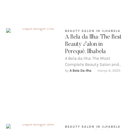
BEAUTY SALON IN ILHABELA
A Bela da Ilha: The Best
Beauty Salon in
Perequê, Ilhabela
A Bela da Ilha: The Most
Complete Beauty Salon and
SPA in Ilhabela If you are
by 
A Bela Da Ilha
março 6, 2025
looking for …
BEAUTY SALON IN ILHABELA