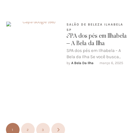
SALÃO DE BELEZA ILHABELA 
SP
SPA dos pés em Ilhabela
– A Bela da Ilha
SPA dos pés em Ilhabela – A
Bela da Ilha Se você busca
uma experiência de puro
by 
A Bela Da Ilha
março 6, 2025
relaxamento …
1
2
3