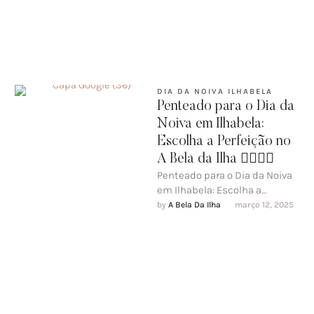
DIA DA NOIVA ILHABELA
Penteado para o Dia da
Noiva em Ilhabela:
Escolha a Perfeição no
A Bela da Ilha 👰🏼‍♀️✨
Penteado para o Dia da Noiva
em Ilhabela: Escolha a
Perfeição no A Bela da Ilha
by 
A Bela Da Ilha
março 12, 2025
👰🏼‍♀️✨ No …