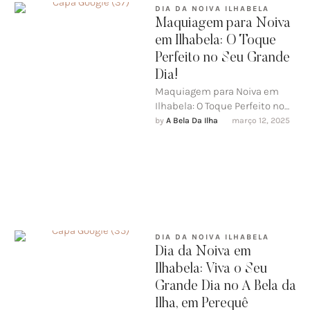
DIA DA NOIVA ILHABELA
Maquiagem para Noiva
em Ilhabela: O Toque
Perfeito no Seu Grande
Dia!
Maquiagem para Noiva em
Ilhabela: O Toque Perfeito no
Seu Grande Dia!O casamento
by 
A Bela Da Ilha
março 12, 2025
é um dos momentos mais …
DIA DA NOIVA ILHABELA
Dia da Noiva em
Ilhabela: Viva o Seu
Grande Dia no A Bela da
Ilha, em Perequê