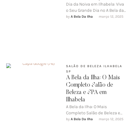
Dia da Noiva em Ilhabela: Viva
o Seu Grande Dia no A Bela da
Ilha, em Perequê 👰🏼‍♀️✨O …
by 
A Bela Da Ilha
março 12, 2025
SALÃO DE BELEZA ILHABELA 
SP
A Bela da Ilha: O Mais
Completo Salão de
Beleza e SPA em
Ilhabela
A Bela da Ilha: O Mais
Completo Salão de Beleza e
SPA em IlhabelaSe você busca
by 
A Bela Da Ilha
março 12, 2025
um espaço …