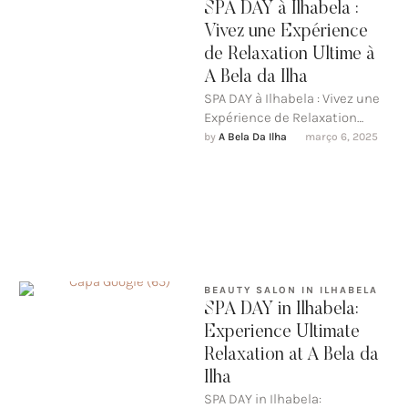
SPA DAY à Ilhabela :
Vivez une Expérience
de Relaxation Ultime à
A Bela da Ilha
SPA DAY à Ilhabela : Vivez une
Expérience de Relaxation
Ultime à A Bela da Ilha
by 
A Bela Da Ilha
março 6, 2025
Imaginez une …
BEAUTY SALON IN ILHABELA
SPA DAY in Ilhabela:
Experience Ultimate
Relaxation at A Bela da
Ilha
SPA DAY in Ilhabela: